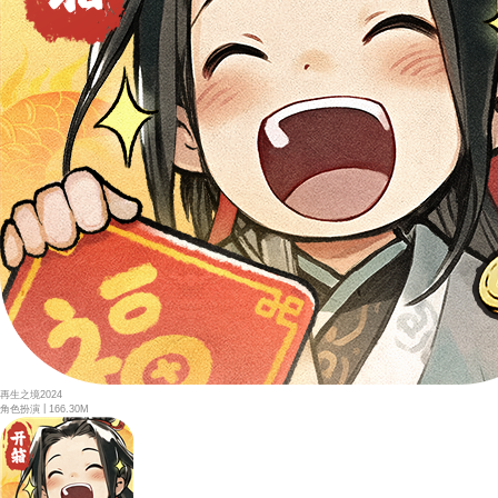
再生之境2024
|
角色扮演
166.30M