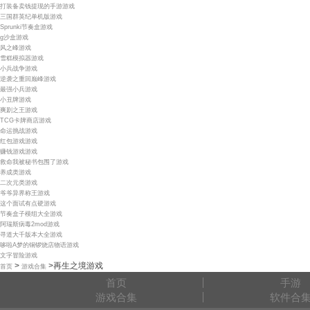
打装备卖钱提现的手游游戏
三国群英纪单机版游戏
Sprunki节奏盒游戏
g沙盒游戏
风之峰游戏
雪糕模拟器游戏
小兵战争游戏
逆袭之重回巅峰游戏
最强小兵游戏
小丑牌游戏
爽剧之王游戏
TCG卡牌商店游戏
命运挑战游戏
红包游戏游戏
赚钱游戏游戏
救命我被秘书包围了游戏
养成类游戏
二次元类游戏
爷爷异界称王游戏
这个面试有点硬游戏
节奏盒子模组大全游戏
阿瑞斯病毒2mod游戏
寻道大千版本大全游戏
哆啦A梦的铜锣烧店物语游戏
文字冒险游戏
>
>
再生之境游戏
首页
游戏合集
首页
手游
游戏合集
软件合