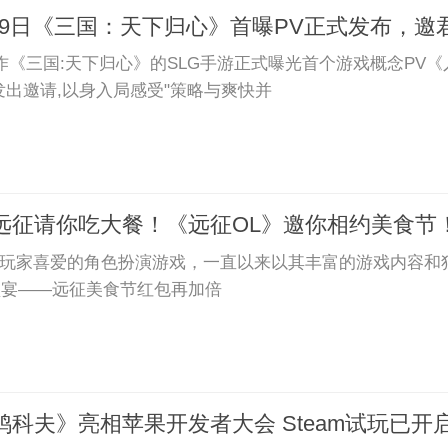
19日《三国：天下归心》首曝PV正式发布，邀
新作《三国:天下归心》的SLG手游正式曝光首个游戏概念PV
发出邀请,以身入局感受"策略与爽快并
远征请你吃大餐！《远征OL》邀你相约美食节
受玩家喜爱的角色扮演游戏，一直以来以其丰富的游戏内容和
盛宴——远征美食节红包再加倍
科夫》亮相苹果开发者大会 Steam试玩已开