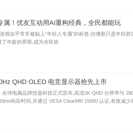
专属！优友互动用AI重构经典，全民都能玩
,游戏似乎常常被贴上“年轻人专属”的标签,仿佛那只是年轻
破了年龄的界限,成为全民皆
280Hz QHD OLED 电竞显示器抢先上市
7 日 — 全球电脑品牌技嘉科技正式宣布,高清2K QHD 分辨率与 28
03ms响应时间,并通过 VESA ClearMR 15000 认证,有效减