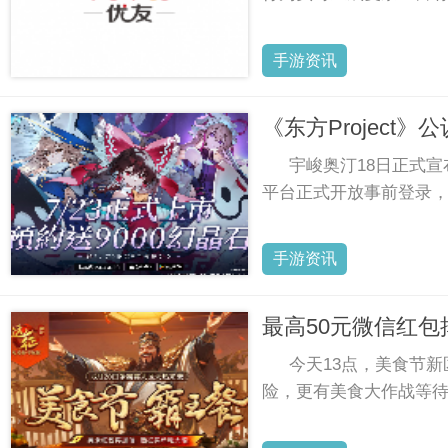
手游资讯
《东方Project
宇峻奥汀18日正式宣布，
平台正式开放事前登录，并
手游资讯
最高50元微信红
今天13点，美食节
险，更有美食大作战等待