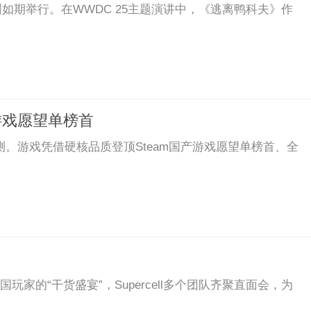
加州如期举行。在WWDC 25主题演讲中，《逃离鸭科夫》作
游戏愿望单榜首
测。游戏凭借硬核品质登顶Steam国产游戏愿望单榜首、全
中国玩家的“干货盛宴”，Supercell多个团队齐聚直面会，为