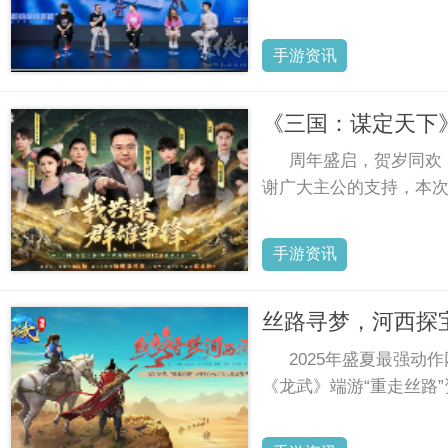
手游资讯
《三国：谋定天下
周年盛启，贺岁同欢！
谢广大主公的支持，本
手游资讯
丝路寻梦，河西探
2025年盛夏最强
《龙武》端游“重走丝路