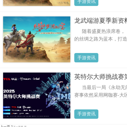
手游资讯
龙武端游夏季新资
随着盛夏热浪席卷，
的丝绸之路为蓝本，打
手游资讯
英特尔大师挑战赛
当最后一局《永劫无
赛事依然采用网咖赛-大
手游资讯
上一页
1
下一页
尾 页