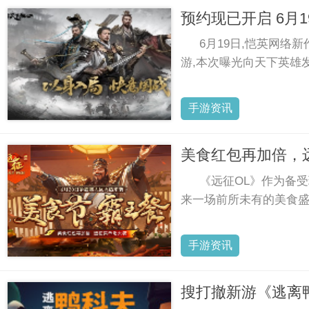
预约现已开启 6月
6月19日,恺英网络
游,本次曝光向天下英雄
手游资讯
美食红包再加倍，
《远征OL》作为备
来一场前所未有的美食
手游资讯
搜打撤新游《逃离鸭