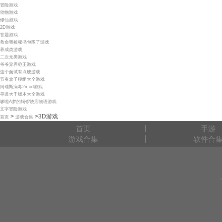
冒险游戏
动物游戏
修仙游戏
2D游戏
答题游戏
救命我被秘书包围了游戏
养成类游戏
二次元类游戏
爷爷异界称王游戏
这个面试有点硬游戏
节奏盒子模组大全游戏
阿瑞斯病毒2mod游戏
寻道大千版本大全游戏
哆啦A梦的铜锣烧店物语游戏
文字冒险游戏
>
>
3D游戏
首页
游戏合集
首页
手游
游戏合集
软件合