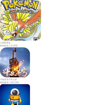
口袋妖怪金
|
角色扮演
10.00M
斗破苍穹斗帝之路
|
角色扮演
293.22M