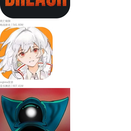
死亡裂隙
|
枪战射击
541.60M
siglota音游
|
音乐舞蹈
607.41M