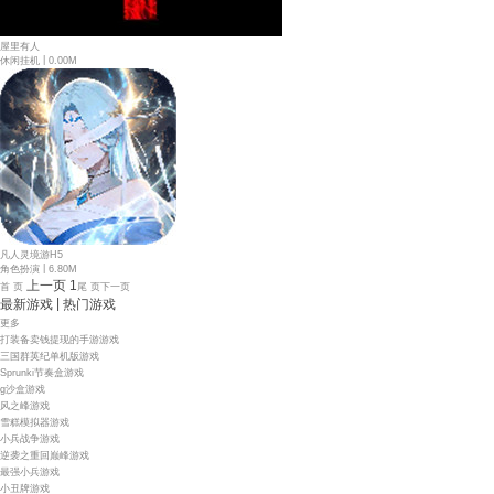
屋里有人
|
休闲挂机
0.00M
凡人灵境游H5
|
角色扮演
6.80M
上一页
1
首 页
尾 页
下一页
|
最新游戏
热门游戏
更多
打装备卖钱提现的手游游戏
三国群英纪单机版游戏
Sprunki节奏盒游戏
g沙盒游戏
风之峰游戏
雪糕模拟器游戏
小兵战争游戏
逆袭之重回巅峰游戏
最强小兵游戏
小丑牌游戏