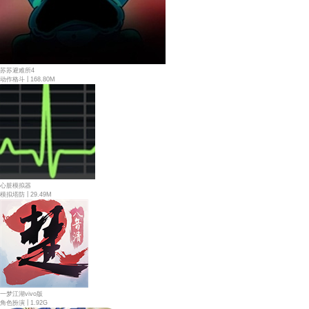
苏苏避难所4
|
动作格斗
168.80M
心脏模拟器
|
模拟塔防
29.49M
一梦江湖vivo版
|
角色扮演
1.92G