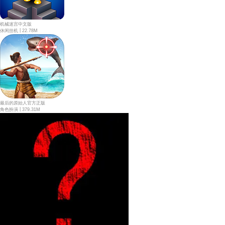
机械迷宫中文版
|
休闲挂机
22.78M
最后的原始人官方正版
|
角色扮演
379.31M