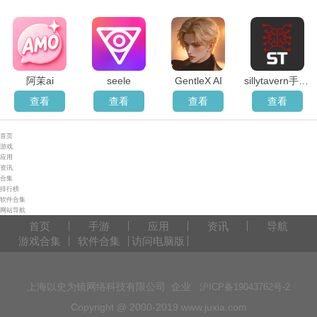
阿茉ai
seele
GentleX AI
sillytavern手机版
查看
查看
查看
查看
首页
游戏
应用
资讯
合集
排行榜
软件合集
网站导航
首页
手游
应用
资讯
导航
游戏合集
软件合集
访问电脑版
上海以史为镜网络科技有限公司 企业
沪ICP备19043762号-2
Copyright @ 2000-2019 www.juxia.com