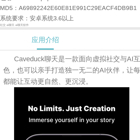
MD5：A69892242E60E81E991C29EACF4DB9B1
系统要求：安卓系统3.6以上
社交
ai聊天
ai聊天软件
应用介绍
Caveduck聊天是一款面向虚拟社交
色，也可以亲手打造独一无二的AI伙伴，让每
都能让互动更自然、更沉浸。