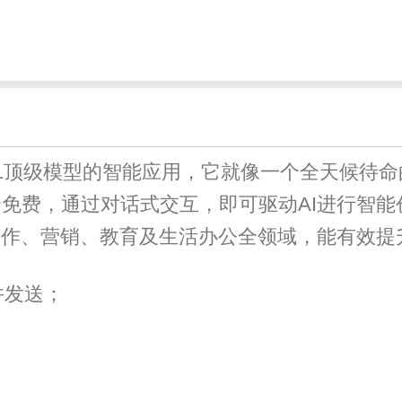
eek R1顶级模型的智能应用，它就像一个全天
免费，通过对话式交互，即可驱动AI进行智
写作、营销、教育及生活办公全领域，能有效提
并发送；