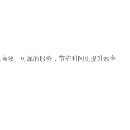
供高效、可靠的服务，节省时间更提升效率。