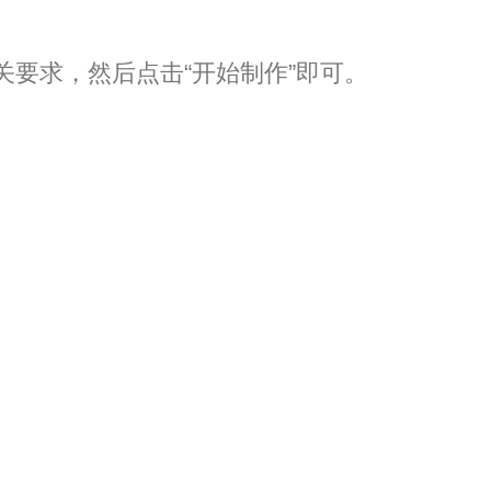
相关要求，然后点击“开始制作”即可。