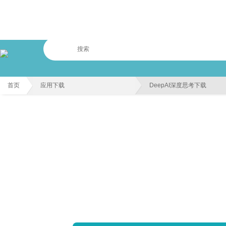
首页
应用下载
DeepAI深度思考下载