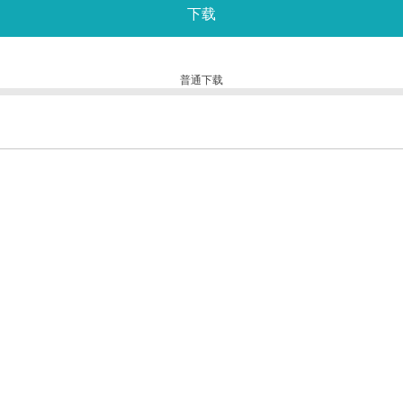
下载
普通下载