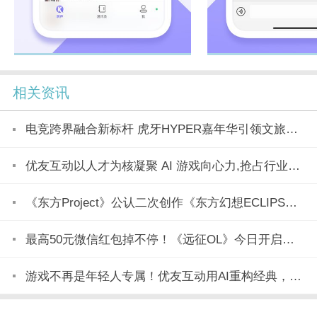
相关资讯
电竞跨界融合新标杆 虎牙HYPER嘉年华引领文旅产业新潮流
优友互动以人才为核凝聚 AI 游戏向心力,抢占行业变革制高点
《东方Project》公认二次创作《东方幻想ECLIPSE》7月23日正式上市
最高50元微信红包掉不停！《远征OL》今日开启美食节新区「玉脍」！
游戏不再是年轻人专属！优友互动用AI重构经典，全民都能玩