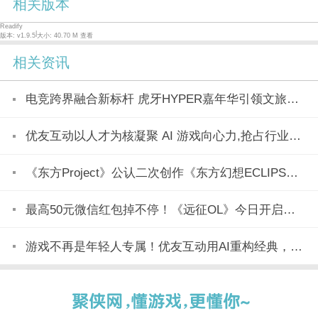
相关版本
Readify
|
版本: v1.9.5
大小: 40.70 M
查看
相关资讯
电竞跨界融合新标杆 虎牙HYPER嘉年华引领文旅产业新潮流
优友互动以人才为核凝聚 AI 游戏向心力,抢占行业变革制高点
《东方Project》公认二次创作《东方幻想ECLIPSE》7月23日正式上市
最高50元微信红包掉不停！《远征OL》今日开启美食节新区「玉脍」！
游戏不再是年轻人专属！优友互动用AI重构经典，全民都能玩