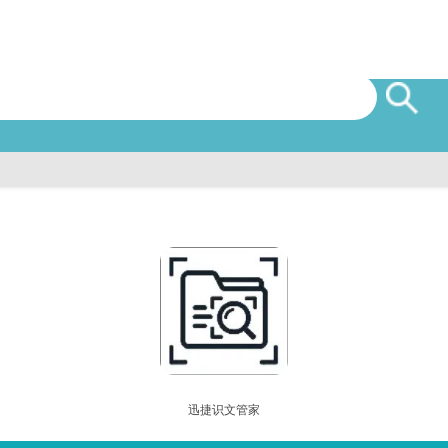
迅捷识文管家