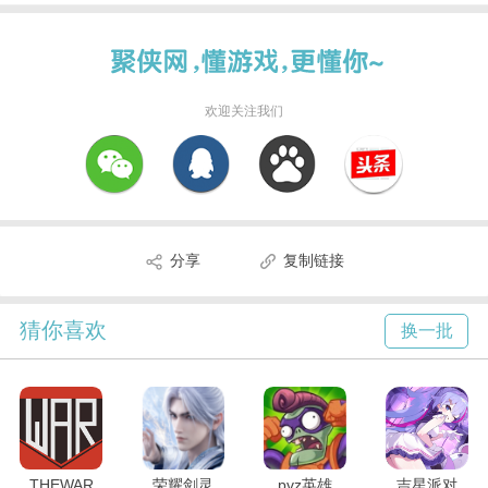
欢迎关注我们
分享
复制链接
猜你喜欢
换一批
THEWAR
荣耀剑灵
pvz英雄
吉星派对