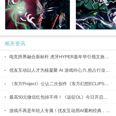
相关资讯
电竞跨界融合新标杆 虎牙HYPER嘉年华引领文旅产业新潮流
优友互动以人才为核凝聚 AI 游戏向心力,抢占行业变革制高点
《东方Project》公认二次创作《东方幻想ECLIPSE》7月23日正式上市
最高50元微信红包掉不停！《远征OL》今日开启美食节新区「玉脍」！
游戏不再是年轻人专属！优友互动用AI重构经典，全民都能玩