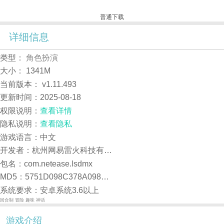
普通下载
详细信息
类型：
角色扮演
大小：
1341M
当前版本：
v1.11.493
更新时间：
2025-08-18
权限说明：
查看详情
隐私说明：
查看隐私
游戏语言：中文
开发者：杭州网易雷火科技有限公司
包名：com.netease.lsdmx
MD5：5751D098C378A098DA8366C2BC8F9B7E
系统要求：安卓系统3.6以上
回合制
冒险
趣味
神话
游戏介绍