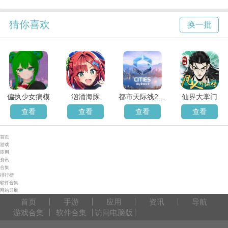
猜你喜欢
换一批
偏执少女病模
汹涌海豚
都市天际线2中文版
仙界大掌门
查看
查看
查看
查看
首页
游戏
应用
资讯
合集
排行榜
软件合集
网站导航
首页
手游
应用
资讯
导航
游戏合集
软件合集
访问电脑版