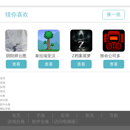
猜你喜欢
换一批
阴阳师云图
泰拉瑞亚汉化版
Z档案噩梦
致命公司多人联机
查看
查看
查看
查看
首页
游戏
应用
资讯
合集
排行榜
软件合集
网站导航
首页
手游
应用
资讯
导航
游戏合集
软件合集
访问电脑版