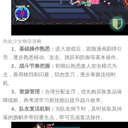
热血少女物语攻略
1、基础操作熟悉：
进入游戏后，跟随漫画剧情引
导，逐步熟悉移动、攻击、跳跃和防御等基本操作。
2、战斗节奏把握：
初期以熟悉敌人攻击模式为
主，善用格挡和闪避，切勿贪刀，逐步掌握连招时
机。
3、资源管理：
合理分配金币，优先购买恢复品保
障续航，再考虑学习新技能以提升战斗效率。
4、队友复活机制：
当队友倒下时，及时拾取其掉
落的旗帜并带回重生点，即可完成复活操作。