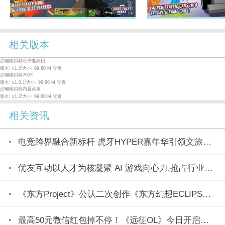
相关版本
沙雕模拟器恐怖老奶奶
|
版本: v1.0
大小: 99.80 M
查看
沙雕模拟器2023
|
版本: v1.0.1
大小: 99.80 M
查看
沙雕模拟器内置菜单
|
版本: v1.0
大小: 99.80 M
查看
相关资讯
电竞跨界融合新标杆 虎牙HYPER嘉年华引领文旅产业新潮流
优友互动以人才为核凝聚 AI 游戏向心力,抢占行业变革制高点
《东方Project》公认二次创作《东方幻想ECLIPSE》7月23日正式上市
最高50元微信红包掉不停！《远征OL》今日开启美食节新区「玉脍」！