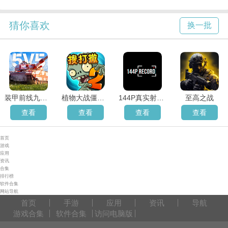
猜你喜欢
换一批
装甲前线九游版
植物大战僵尸花园战争2手机版
144P真实射击汉化兼容版
至高之战
查看
查看
查看
查看
首页
游戏
应用
资讯
合集
排行榜
软件合集
网站导航
首页
手游
应用
资讯
导航
游戏合集
软件合集
访问电脑版