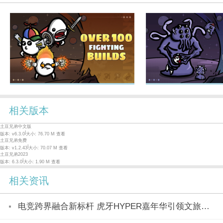
相关版本
土豆兄弟中文版
|
版本: v6.3.0
大小: 76.70 M
查看
土豆兄弟免费
|
版本: v1.2.43
大小: 70.07 M
查看
土豆兄弟2023
|
版本: 6.3.0
大小: 1.90 M
查看
相关资讯
电竞跨界融合新标杆 虎牙HYPER嘉年华引领文旅产业新潮流