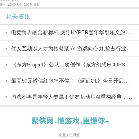
|
版本: 1.0.00
大小: 5.60 M
查看
相关资讯
电竞跨界融合新标杆 虎牙HYPER嘉年华引领文旅产业新潮流
优友互动以人才为核凝聚 AI 游戏向心力,抢占行业变革制高点
《东方Project》公认二次创作《东方幻想ECLIPSE》7月23日正式上市
最高50元微信红包掉不停！《远征OL》今日开启美食节新区「玉脍」！
游戏不再是年轻人专属！优友互动用AI重构经典，全民都能玩
欢迎关注我们