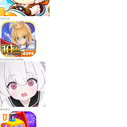
羊村日常
命运冠位指定4399版
厕所袭击