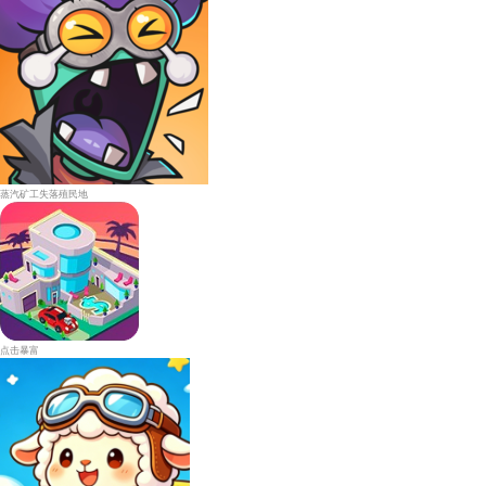
蒸汽矿工失落殖民地
点击暴富