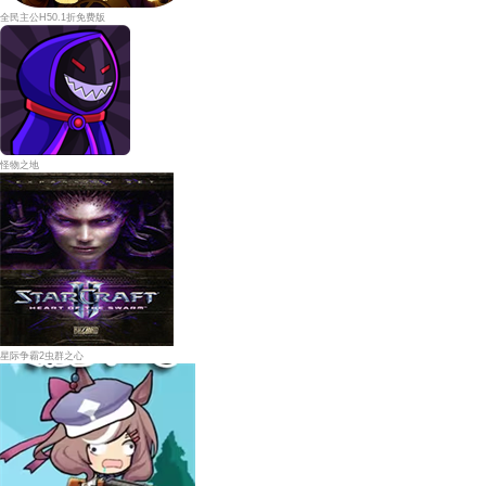
全民主公H50.1折免费版
怪物之地
星际争霸2虫群之心