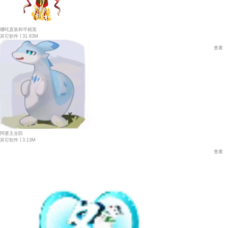
哪吒直装和平精英
|
其它软件
31.63M
查看
阿婆主全防
|
其它软件
3.13M
查看