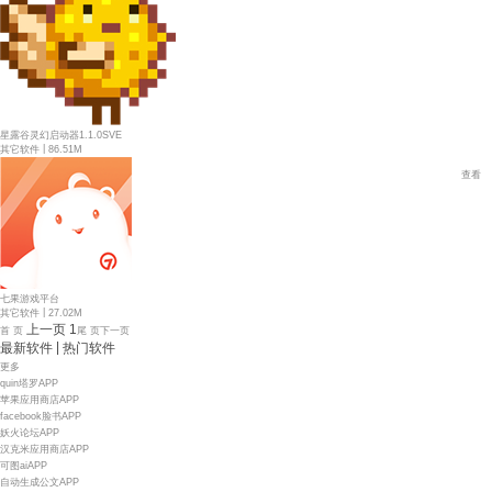
星露谷灵幻启动器1.1.0SVE
|
其它软件
86.51M
查看
七果游戏平台
|
其它软件
27.02M
上一页
1
首 页
尾 页
下一页
|
最新软件
热门软件
更多
quin塔罗APP
苹果应用商店APP
facebook脸书APP
妖火论坛APP
汉克米应用商店APP
可图aiAPP
自动生成公文APP