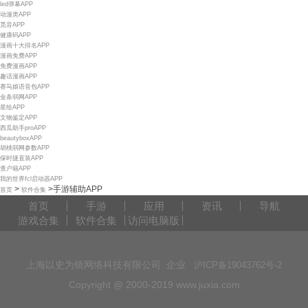
led弹幕APP
动漫类APP
觅音APP
健康码APP
漫画十大排名APP
漫画免费APP
免费漫画APP
趣话漫画APP
赛马娘语音包APP
金条弱网APP
星绘APP
文物鉴定APP
西瓜助手proAPP
beautyboxAPP
胡桃弱网参数APP
保时捷直装APP
查户籍APP
我的世界fcl启动器APP
>
>
手游辅助APP
首页
软件合集
首页
手游
应用
资讯
导航
游戏合集
软件合集
访问电脑版
上海以史为镜网络科技有限公司 企业
沪ICP备19043762号-2
Copyright @ 2000-2019 www.juxia.com