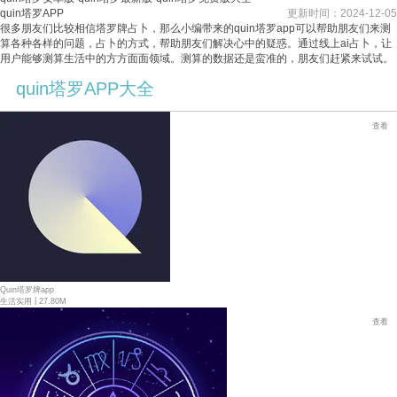
quin塔罗APP
更新时间：2024-12-05
很多朋友们比较相信塔罗牌占卜，那么小编带来的quin塔罗app可以帮助朋友们来测
算各种各样的问题，占卜的方式，帮助朋友们解决心中的疑惑。通过线上ai占卜，让
用户能够测算生活中的方方面面领域。测算的数据还是蛮准的，朋友们赶紧来试试。
quin塔罗APP大全
查看
Quin塔罗牌app
|
生活实用
27.80M
查看