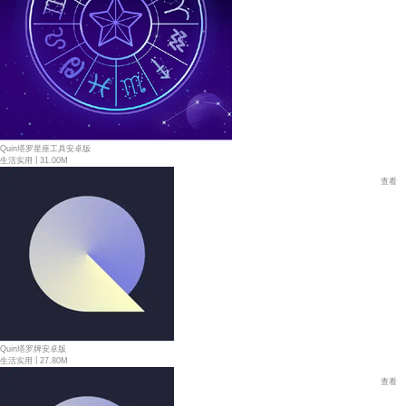
Quin塔罗星座工具安卓版
|
生活实用
31.00M
查看
Quin塔罗牌安卓版
|
生活实用
27.80M
查看