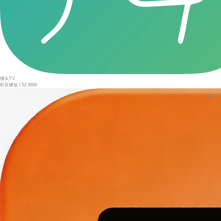
馒头TV
|
影音播放
52.86M
查看