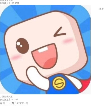
星聚免费短剧
|
影音播放
105.95M
查看
大强影视tv版
|
影音播放
35.11M
上一页
1
首 页
尾 页
下一页