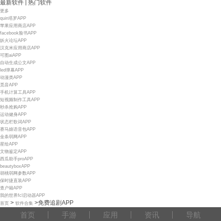
|
最新软件
热门软件
更多
quin塔罗APP
苹果应用商店APP
facebook脸书APP
妖火论坛APP
汉克米应用商店APP
可图aiAPP
自动生成公文APP
led弹幕APP
动漫类APP
觅音APP
手机计算工具APP
短视频制作工具APP
秒杀抢购APP
运动健身APP
状态栏歌词APP
赛马娘语音包APP
金条弱网APP
星绘APP
文物鉴定APP
西瓜助手proAPP
beautyboxAPP
胡桃弱网参数APP
保时捷直装APP
查户籍APP
我的世界fcl启动器APP
>
>
免费追剧APP
首页
软件合集
首页
手游
应用
资讯
导航