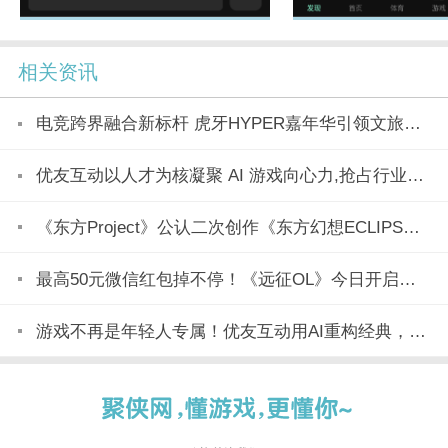
相关资讯
电竞跨界融合新标杆 虎牙HYPER嘉年华引领文旅产业新潮流
优友互动以人才为核凝聚 AI 游戏向心力,抢占行业变革制高点
《东方Project》公认二次创作《东方幻想ECLIPSE》7月23日正式上市
最高50元微信红包掉不停！《远征OL》今日开启美食节新区「玉脍」！
游戏不再是年轻人专属！优友互动用AI重构经典，全民都能玩