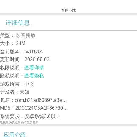
普通下载
详细信息
类型：
影音播放
大小：
24M
当前版本：
v3.0.3.4
更新时间：
2026-06-03
权限说明：
查看详情
隐私说明：
查看隐私
游戏语言：中文
开发者：未知
包名：com.b21ad60897.a3e359ad64.m37042560020251017
MD5：2D0C24C5A1F667300C6E83098719085A
系统要求：安卓系统3.6以上
电视剧
免费追剧
高清投屏
投屏
应用介绍