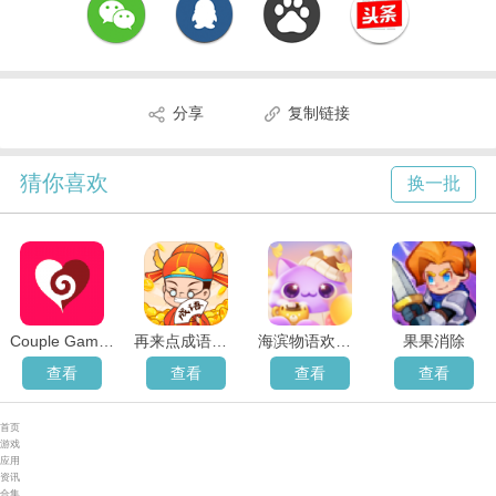
分享
复制链接
猜你喜欢
换一批
Couple Game免费版
再来点成语红包版
海滨物语欢乐消消
果果消除
查看
查看
查看
查看
首页
游戏
应用
资讯
合集