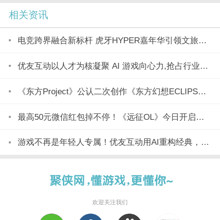
相关资讯
电竞跨界融合新标杆 虎牙HYPER嘉年华引领文旅产业新潮流
优友互动以人才为核凝聚 AI 游戏向心力,抢占行业变革制高点
《东方Project》公认二次创作《东方幻想ECLIPSE》7月23日正式上市
最高50元微信红包掉不停！《远征OL》今日开启美食节新区「玉脍」！
游戏不再是年轻人专属！优友互动用AI重构经典，全民都能玩
欢迎关注我们