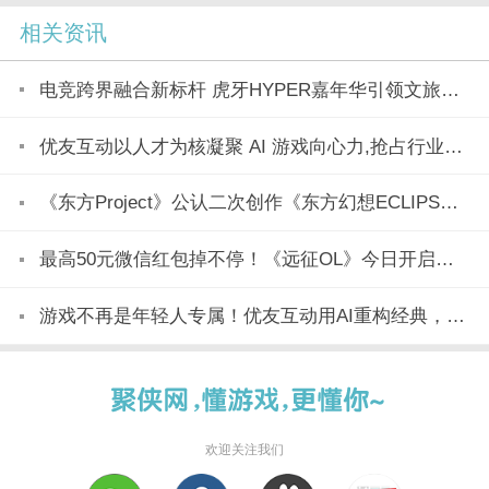
相关资讯
电竞跨界融合新标杆 虎牙HYPER嘉年华引领文旅产业新潮流
优友互动以人才为核凝聚 AI 游戏向心力,抢占行业变革制高点
《东方Project》公认二次创作《东方幻想ECLIPSE》7月23日正式上市
最高50元微信红包掉不停！《远征OL》今日开启美食节新区「玉脍」！
游戏不再是年轻人专属！优友互动用AI重构经典，全民都能玩
欢迎关注我们