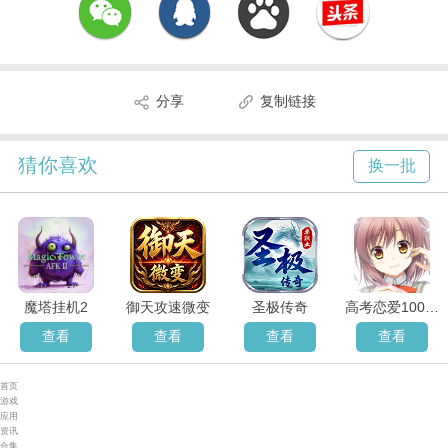
分享
复制链接
猜你喜欢
换一批
魔塔挂机2
御天攻速微变
圣极传奇
高考恋爱100天手机版
查看
查看
查看
查看
首页
游戏
应用
资讯
合集