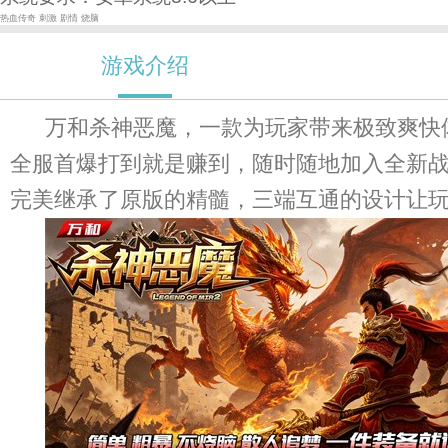
热血传奇
刺激
剧情
烧脑
游戏介绍
万和杀神恶魔，一款为玩家带来极致爽快
全服首爆打到就是赚到，随时随地加入全新
完美继承了原版的精髓，三端互通的设计让