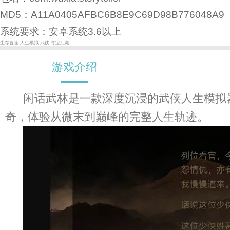
MD5：A11A0405AFBC6B8E9C69D98B776048A9
系统要求：安卓系统3.6以上
生存冒险
人生模拟
武侠
寻宝江湖
游戏介绍
闲话武林是一款深度沉浸的武侠人生模拟
奇，体验从微末到巅峰的完整人生轨迹。