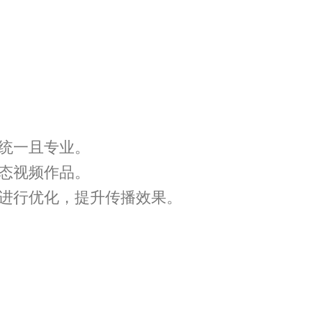
统一且专业。
态视频作品。
进行优化，提升传播效果。