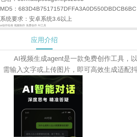
MD5：683D4B7517157DFFA3A0D550DBDCB6BC
系统要求：安卓系统3.6以上
ai创作绘画
视频制作
免费创作
AI工具
应用介绍
AI视频生成agent是一款免费创作工
需输入文字或上传图片，即可高效生成适配