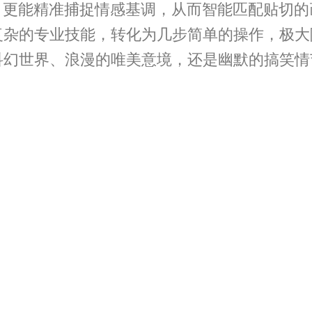
容，更能精准捕捉情感基调，从而智能匹配贴切
复杂的专业技能，转化为几步简单的操作，极大
科幻世界、浪漫的唯美意境，还是幽默的搞笑情