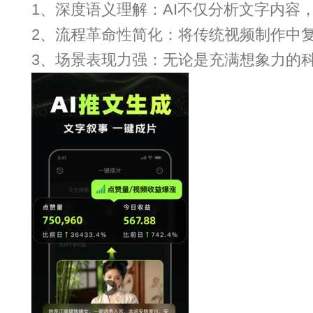
1、深度语义理解：AI不仅分析文字内
2、流程革命性简化：将传统视频制作中
3、场景表现力强：无论是充满想象力的